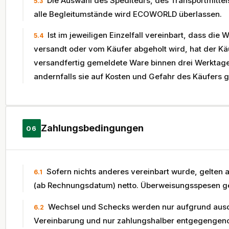
Die Auswahl des Spediteurs, des Transportmitte
5.3
alle Begleitumstände wird ECOWORLD überlassen.
Ist im jeweiligen Einzelfall vereinbart, dass die
5.4
versandt oder vom Käufer abgeholt wird, hat der 
versandfertig gemeldete Ware binnen drei Werktage
andernfalls sie auf Kosten und Gefahr des Käufers g
Zahlungsbedingungen
06
Sofern nichts anderes vereinbart wurde, gelten
6.1
(ab Rechnungsdatum) netto. Überweisungsspesen ge
Wechsel und Schecks werden nur aufgrund ausdrü
6.2
Vereinbarung und nur zahlungshalber entgegenge