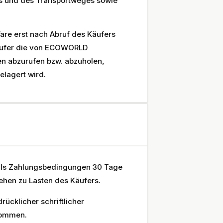
ls und des Transportweges sowie
 Ware erst nach Abruf des Käufers
Käufer die von ECOWORLD
n abzurufen bzw. abzuholen,
elagert wird.
 als Zahlungsbedingungen 30 Tage
hen zu Lasten des Käufers.
cklicher schriftlicher
nommen.